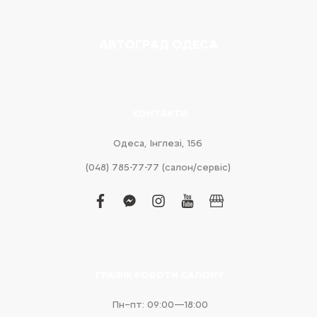
АВТОГРАД ОДЕСА
КОНТАКТИ
Одеса, Інглезі, 15б
(048) 785-77-77 (салон/сервіс)
facebook
facebook-
instagram
youtube
business
messenger
ГРАФІК РОБОТИ САЛОНУ
Пн–пт: 09:00—18:00