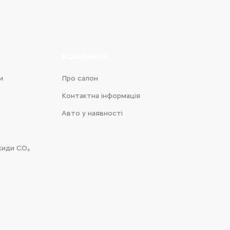
КОМПАНІЯ
и
Про салон
Контактна інформація
Авто у наявності
киди CO₂