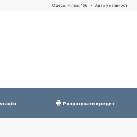
•
Одеса, Інглезі, 15б
Авто у наявності
ьтацію
Розрахувати кредит