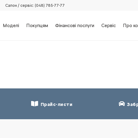
Салон / сервіс: (048) 785-77-77
Моделі
Покупцям
Фінансові послуги
Сервіс
Про ко
Прайс-листи
Забр