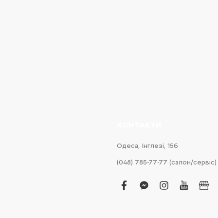
КОНТАКТИ
Одеса, Інглезі, 15б
(048) 785-77-77 (салон/сервіс)
facebook
facebook-
instagram
youtub
bus
messenger