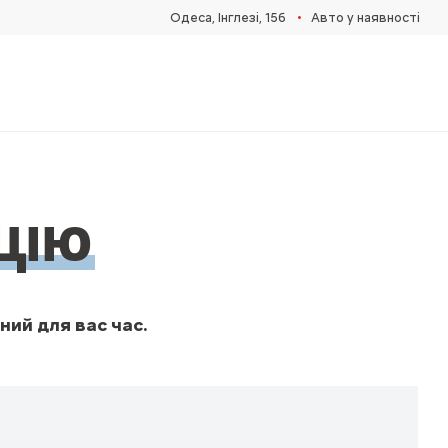
•
Одеса, Інглезі, 15б
Авто у наявності
ЦІЮ
ний для вас час.