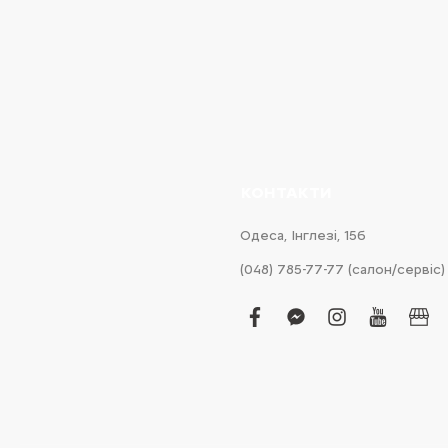
КОНТАКТИ
Одеса, Інглезі, 15б
(048) 785-77-77 (салон/сервіс)
facebook
facebook-
instagram
youtub
bus
messenger