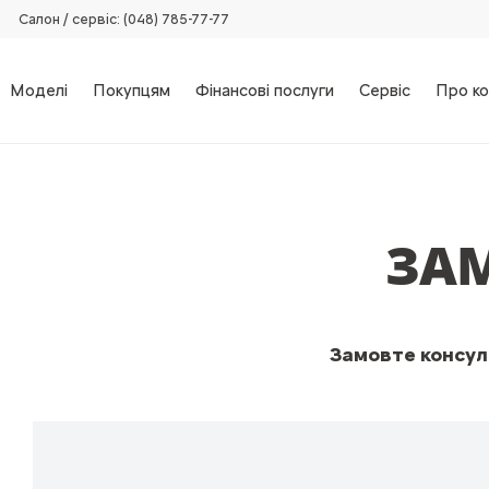
Салон / сервіс: (048) 785-77-77
Моделі
Покупцям
Фінансові послуги
Сервіс
Про ко
ЗА
Замовте консуль