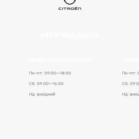
АВТОГРАД ОДЕСА
ГРАФІК РОБОТИ САЛОНУ
ГРАФІ
Пн–пт: 09:00—18:00
Пн–пт: 
Сб: 09:00—16:00
Сб: 09:
Нд: вихідний
Нд: вих
e
iness