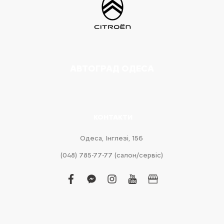
АВТОГРАД ОДЕСА
КОНТАКТИ
Одеса, Інглезі, 15б
(048) 785-77-77 (салон/сервіс)
facebook
facebook-
instagram
youtube
business
messenger