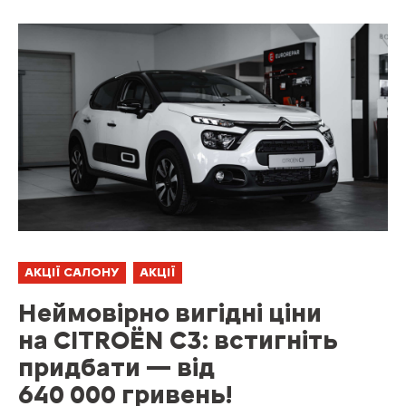
АКЦІЇ САЛОНУ
АКЦІЇ
Неймовірно вигідні ціни
на CITROЁN C3: встигніть
придбати — від
640 000 гривень!