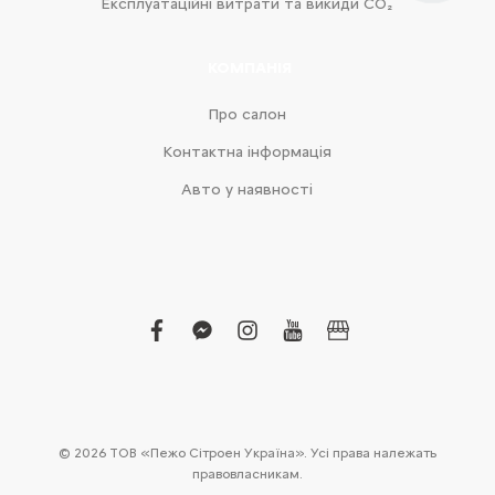
Експлуатаційні витрати та викиди CO₂
КОМПАНІЯ
Про салон
Контактна інформація
Авто у наявності
facebook
facebook-
instagram
youtube
business
messenger
© 2026 ТОВ «Пежо Сітроен Україна». Усі права належать
правовласникам.