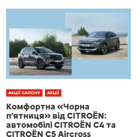
АКЦІЇ САЛОНУ
АКЦІЇ
Комфортна «Чорна
п’ятниця» від CITROЁN:
автомобілі CITROЁN C4 та
CITROЁN C5 Aircross