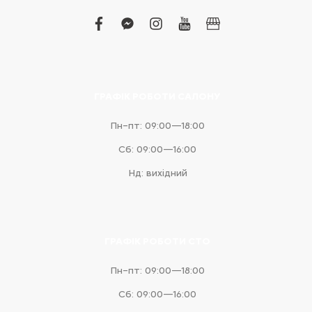
facebook
facebook-
instagram
youtube
business
messenger
ГРАФІК РОБОТИ САЛОНУ
Пн–пт: 09:00—18:00
Сб: 09:00—16:00
Нд: вихідний
ГРАФІК РОБОТИ СТО
Пн–пт: 09:00—18:00
Сб: 09:00—16:00